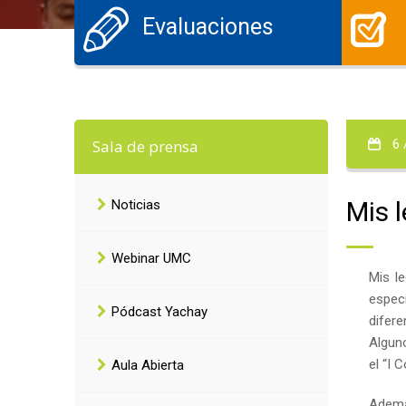
Evaluaciones
Sala de prensa
6 
Mis 
Noticias
Webinar UMC
Mis l
especi
Pódcast Yachay
difer
Algun
el “I 
Aula Abierta
Adem