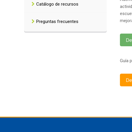
Catálogo de recursos
activ
escue
mejor
Preguntas frecuentes
De
Guía p
De